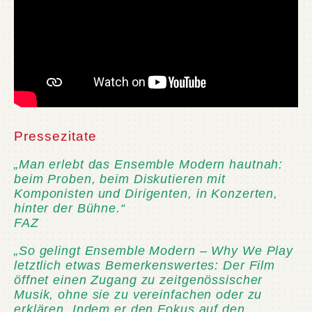
Pressezitate
„Man erlebt das Ensemble Modern hautnah:
beim Proben, beim Diskutieren mit
Komponisten und Dirigenten, in Konzerten,
hinter der Bühne.“
FAZ
„So gelingt Ensemble Modern – Why We Play
letztlich etwas Bemerkenswertes: Der Film
öffnet einen Zugang zu zeitgenössischer
Musik, ohne sie zu vereinfachen oder zu
erklären. Indem er den Fokus auf den